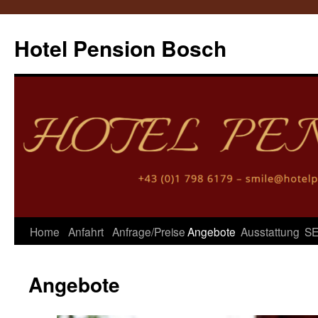
Hotel Pension Bosch
Skip
Home
Anfahrt
Anfrage/Preise
Angebote
Ausstattung
S
to
Angebote
content